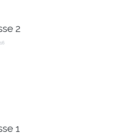
sse 2
016
sse 1